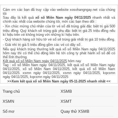
Cảm ơn các bạn đã truy cập vào website
xosohangngay.net
của chúng
tôi
Sau đây là kết quả
xổ số Miền Nam ngày 04/11/2025
nhanh nhất và
chính xác nhất của website chúng tôi, mời các bạn theo dõi :
- Xin chúc mừng chủ nhân của tờ vé số
đã trúng giải đặc biệt trị giá 500
triệu đồng. Quý khách sẽ trúng giải phụ đặc biệt trị giá 25 triệu đồng nếu
kí hiệu trên vé không trùng với những kí hiệu trên.
- Quý khách hàng sở hữu tờ vé số
sẽ trúng giải nhất trị giá 10 triệu đồng.
- Giải nhì trị giá 5 triệu đồng gồm các vé có dãy số
.
Nếu quý khách trúng thưởng kết quả xổ số Miền Nam ngày 04/11/2025
hôm nay thì có thể chủ động liên hệ tới công ty phát hành xổ số để có
thể lĩnh thưởng.
Kết quả xổ số Miền Nam ngày 04/11/2025
hôm nay
Tag : xổ số Miền Nam ngày 04/11/2025, kết quả xổ số Miền Nam ngày
04/11/2025, xổ số Miền Nam 04/11/2025, kết quả xổ số Miền Nam
04/11/2025. xsmn ngày 04/11/2025, xsmn ngày 04/11/2025, kqxsmn
ngày 04/11/2025, kqxsmn ngày 04/11/2025
>>Xem kết quả xổ số Miền Nam ngày 05-11-2025 nhanh nhất <<
Trang chủ
XSMB
XSMN
XSMT
Sổ mơ
Quay thử XSMB