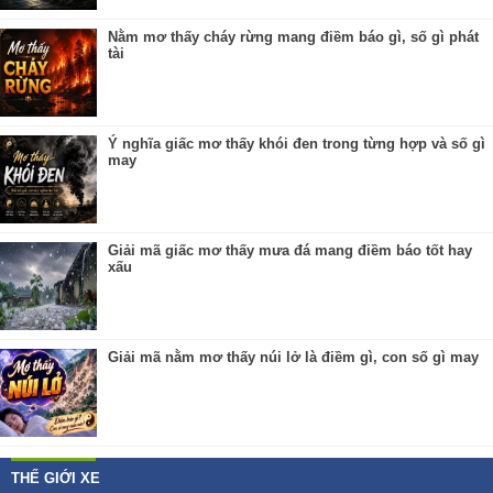
Nằm mơ thấy cháy rừng mang điềm báo gì, số gì phát
tài
Ý nghĩa giấc mơ thấy khói đen trong từng hợp và số gì
may
Giải mã giấc mơ thấy mưa đá mang điềm báo tốt hay
xấu
Giải mã nằm mơ thấy núi lở là điềm gì, con số gì may
THẾ GIỚI XE