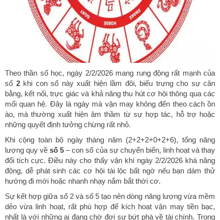
Theo thần số học, ngày 2/2/2026 mang rung động rất mạnh của
số
2
khi con số này xuất hiện lầm đôi, biểu trưng cho sự cân
bằng, kết nối, trực giác và khả năng thu hút cơ hội thông qua các
mối quan hệ. Đây là ngày mà vận may không đến theo cách ồn
ào, mà thường xuất hiện âm thầm từ sự hợp tác, hỗ trợ hoặc
những quyết định tưởng chừng rất nhỏ.
Khi cộng toàn bộ ngày tháng năm (2+2+2+0+2+6), tổng năng
lượng quy về
số 5
– con số của sự chuyển biến, linh hoạt và thay
đổi tích cực. Điều này cho thấy vận khí ngày 2/2/2026 khá năng
động, dễ phát sinh các cơ hội tài lộc bất ngờ nếu bạn dám thử
hướng đi mới hoặc nhanh nhạy nắm bắt thời cơ.
Sự kết hợp giữa số 2 và số 5 tạo nên dòng năng lượng vừa mềm
dẻo vừa linh hoạt, rất phù hợp để kích hoạt vận may tiền bạc,
nhất là với những ai đang chờ đợi sự bứt phá về tài chính. Trong