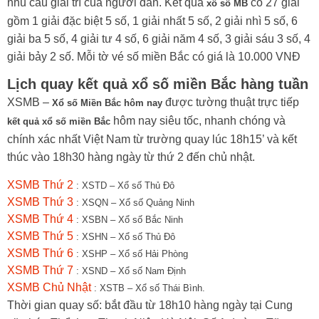
nhu cầu giải trí của người dân. Kết quả
có 27 giải
xổ số MB
gồm 1 giải đặc biệt 5 số, 1 giải nhất 5 số, 2 giải nhì 5 số, 6
giải ba 5 số, 4 giải tư 4 số, 6 giải năm 4 số, 3 giải sáu 3 số, 4
giải bảy 2 số. Mỗi tờ vé số miền Bắc có giá là 10.000 VNĐ
Lịch quay kết quả xổ số miền Bắc hàng tuần
XSMB –
được tường thuật trực tiếp
Xổ số Miền Bắc hôm nay
hôm nay siêu tốc, nhanh chóng và
kết quả xổ số miền Bắc
chính xác nhất Việt Nam từ trường quay lúc 18h15’ và kết
thúc vào 18h30 hàng ngày từ thứ 2 đến chủ nhật.
XSMB Thứ 2
: XSTD – Xổ số Thủ Đô
XSMB Thứ 3
: XSQN – Xổ số Quảng Ninh
XSMB Thứ 4
: XSBN – Xổ số Bắc Ninh
XSMB Thứ 5
: XSHN – Xổ số Thủ Đô
XSMB Thứ 6
: XSHP – Xổ số Hải Phòng
XSMB Thứ 7
: XSND – Xổ số Nam Định
XSMB Chủ Nhật
: XSTB – Xổ số Thái Bình.
Thời gian quay số: bắt đầu từ 18h10 hàng ngày tại Cung