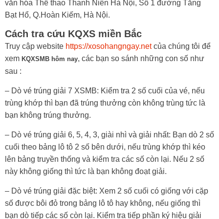
văn hóa Thể thao Thanh Niên Hà Nội, Số 1 đường Tăng
Bạt Hổ, Q.Hoàn Kiếm, Hà Nội.
Cách tra cứu KQXS miền Bắc
Truy cập website
https://xosohangngay.net
của chúng tôi để
xem
, các bạn so sánh những con số như
KQXSMB hôm nay
sau :
– Dò vé trúng giải 7 XSMB: Kiểm tra 2 số cuối của vé, nếu
trùng khớp thì bạn đã trúng thưởng còn không trùng tức là
bạn không trúng thưởng.
– Dò vé trúng giải 6, 5, 4, 3, giài nhì và giải nhất: Bạn dò 2 số
cuối theo bảng lô tô 2 số bên dưới, nếu trùng khớp thì kéo
lên bảng truyền thống và kiểm tra các số còn lại. Nếu 2 số
này không giống thì tức là bạn không đoạt giải.
– Dò vé trúng giải đặc biệt: Xem 2 số cuối có giống với cặp
số được bôi đỏ trong bảng lô tô hay không, nếu giống thì
bạn dò tiếp các số còn lại. Kiểm tra tiếp phần ký hiệu giải