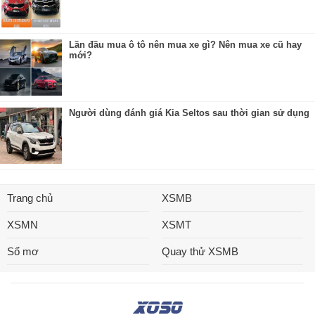
Lần đầu mua ô tô nên mua xe gì? Nên mua xe cũ hay
mới?
Người dùng đánh giá Kia Seltos sau thời gian sử dụng
Trang chủ
XSMB
XSMN
XSMT
Sổ mơ
Quay thử XSMB