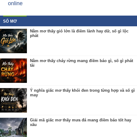
online
SỔ MƠ
Nằm mơ thấy gió lớn là điềm lành hay dữ, số gì lộc
phát
Nằm mơ thấy cháy rừng mang điềm báo gì, số gì phát
tài
Ý nghĩa giấc mơ thấy khói đen trong từng hợp và số gì
may
Giải mã giấc mơ thấy mưa đá mang điềm báo tốt hay
xấu