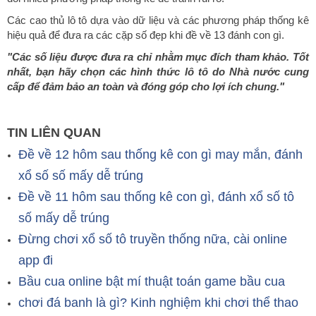
Các cao thủ lô tô dựa vào dữ liệu và các phương pháp thống kê
hiệu quả để đưa ra các cặp số đẹp khi đề về 13 đánh con gì.
"Các số liệu được đưa ra chỉ nhằm mục đích tham khảo. Tốt
nhất, bạn hãy chọn các hình thức lô tô do Nhà nước cung
cấp để đảm bảo an toàn và đóng góp cho lợi ích chung."
TIN LIÊN QUAN
Đề về 12 hôm sau thống kê con gì may mắn, đánh
xổ số số mấy dễ trúng
Đề về 11 hôm sau thống kê con gì, đánh xổ số tô
số mấy dễ trúng
Đừng chơi xổ số tô truyền thống nữa, cài online
app đi
Bầu cua online bật mí thuật toán game bầu cua
chơi đá banh là gì? Kinh nghiệm khi chơi thể thao