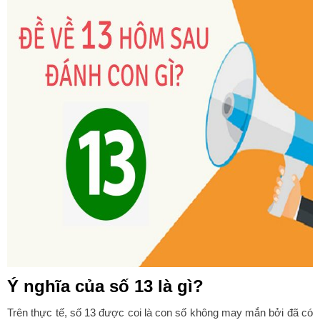
Ý nghĩa của số 13 là gì?
Trên thực tế, số 13 được coi là con số không may mắn bởi đã có