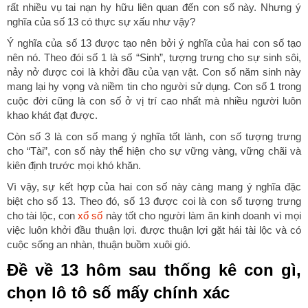
rất nhiều vụ tai nạn hy hữu liên quan đến con số này. Nhưng ý
nghĩa của số 13 có thực sự xấu như vậy?
Ý nghĩa của số 13 được tạo nên bởi ý nghĩa của hai con số tạo
nên nó. Theo đói số 1 là số “Sinh”, tượng trưng cho sự sinh sôi,
nảy nở được coi là khởi đầu của vạn vật. Con số năm sinh này
mang lại hy vọng và niềm tin cho người sử dụng. Con số 1 trong
cuộc đời cũng là con số ở vị trí cao nhất mà nhiều người luôn
khao khát đạt được.
Còn số 3 là con số mang ý nghĩa tốt lành, con số tượng trưng
cho “Tài”, con số này thể hiện cho sự vững vàng, vững chãi và
kiên định trước mọi khó khăn.
Vì vậy, sự kết hợp của hai con số này càng mang ý nghĩa đặc
biệt cho số 13. Theo đó, số 13 được coi là con số tượng trưng
cho tài lộc, con
xổ số
này tốt cho người làm ăn kinh doanh vì mọi
việc luôn khởi đầu thuận lợi. được thuận lợi gặt hái tài lộc và có
cuộc sống an nhàn, thuận buồm xuôi gió.
Đề về 13 hôm sau thống kê con gì,
chọn lô tô số mấy chính xác