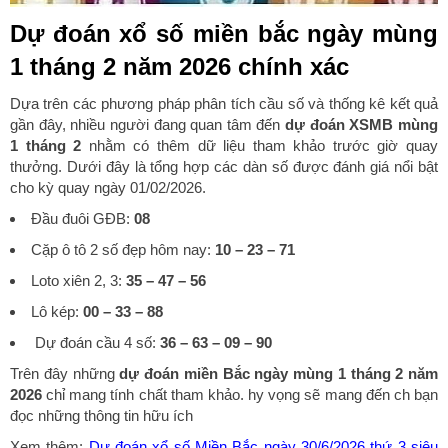
Dự đoán xổ số miền bắc ngày mùng
1 tháng 2 năm 2026 chính xác
Dựa trên các phương pháp phân tích cầu số và thống kê kết quả
gần đây, nhiều người đang quan tâm đến
dự đoán XSMB mùng
1 tháng 2
nhằm có thêm dữ liệu tham khảo trước giờ quay
thưởng. Dưới đây là tổng hợp các dàn số được đánh giá nổi bật
cho kỳ quay ngày 01/02/2026.
Đầu đuôi GĐB:
08
Cặp ô tô 2 số đẹp hôm nay:
10 – 23 – 71
Loto xiên 2, 3:
35 – 47 – 56
Lô kép:
00 – 33 – 88
Dự đoán cầu 4 số:
36 – 63 – 09 – 90
Trên đây những
dự đoán miền Bắc ngày mùng 1 tháng 2 năm
2026
chỉ mang tính chất tham khảo. hy vọng sẽ mang đến ch bạn
đọc những thông tin hữu ích
Xem thêm:
Dự đoán xổ số Miền Bắc ngày 30/6/2026 thứ 3 siêu