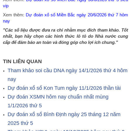
vip
Xem thêm:
Dự đoán xổ số Miền Bắc ngày 20/6/2026 thứ 7 hôm
nay
"Các số liệu được đưa ra chỉ nhằm mục đích tham khảo. Tốt
nhất, bạn hãy chọn các hình thức lô tô do Nhà nước cung
cấp để đảm bảo an toàn và đóng góp cho lợi ích chung."
TIN LIÊN QUAN
Tham khảo soi cầu DNA ngày 14/1/2026 thứ 4 hôm
nay
Dự đoán xổ số Kon Tum ngày 11/1/2026 thần tài
Dự đoán XSMN hôm nay chuẩn nhất mùng
1/1/2026 thứ 5
Dự đoán xổ số Bình Định ngày 25 tháng 12 năm
2025 thứ 5