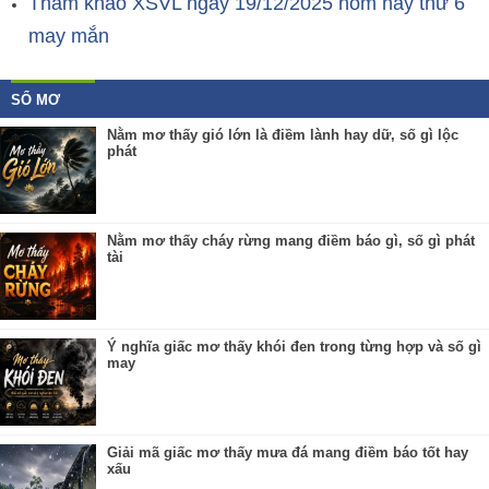
Tham khảo XSVL ngày 19/12/2025 hôm nay thứ 6
may mắn
SỔ MƠ
Nằm mơ thấy gió lớn là điềm lành hay dữ, số gì lộc
phát
Nằm mơ thấy cháy rừng mang điềm báo gì, số gì phát
tài
Ý nghĩa giấc mơ thấy khói đen trong từng hợp và số gì
may
Giải mã giấc mơ thấy mưa đá mang điềm báo tốt hay
xấu