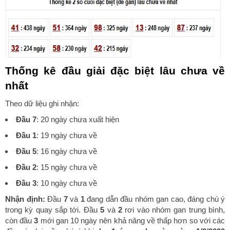
Thống kê đầu giải đặc biệt lâu chưa về
nhất
Theo dữ liệu ghi nhận:
Đầu 7
: 20 ngày chưa xuất hiện
Đầu 1
: 19 ngày chưa về
Đầu 5
: 16 ngày chưa về
Đầu 2
: 15 ngày chưa về
Đầu 3
: 10 ngày chưa về
Nhận định:
Đầu
7
và
1
đang dẫn đầu nhóm gan cao, đáng chú ý
trong kỳ quay sắp tới. Đầu
5
và
2
rơi vào nhóm gan trung bình,
còn đầu
3
mới gan 10 ngày nên khả năng về thấp hơn so với các