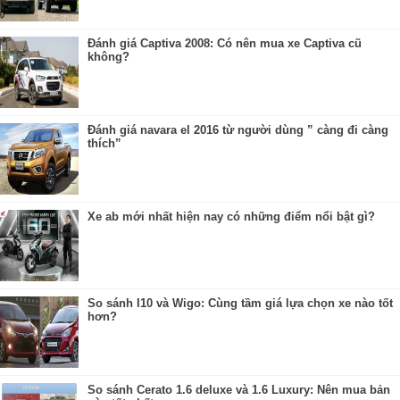
Đánh giá Captiva 2008: Có nên mua xe Captiva cũ
không?
Đánh giá navara el 2016 từ người dùng ” càng đi càng
thích”
Xe ab mới nhất hiện nay có những điểm nổi bật gì?
So sánh I10 và Wigo: Cùng tầm giá lựa chọn xe nào tốt
hơn?
So sánh Cerato 1.6 deluxe và 1.6 Luxury: Nên mua bản