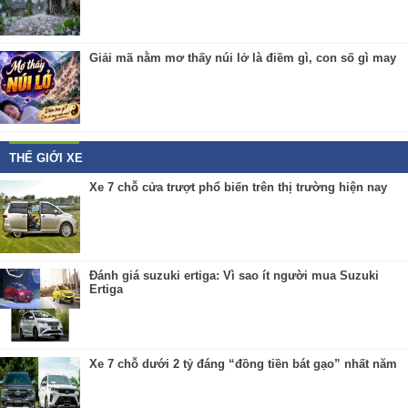
Giải mã nằm mơ thấy núi lở là điềm gì, con số gì may
THẾ GIỚI XE
Xe 7 chỗ cửa trượt phổ biến trên thị trường hiện nay
Đánh giá suzuki ertiga: Vì sao ít người mua Suzuki
Ertiga
Xe 7 chỗ dưới 2 tỷ đáng “đồng tiền bát gạo” nhất năm