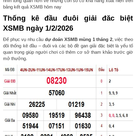
nhìn tổng quan hơn về những con số có khả năng xuất hiện trên
bảng kết quả XSMB hôm nay
Thống kê đầu đuôi giải đăc biệt
XSMB ngày 1/2/2026
Để phục vụ nhu cầu
dự đoán XSMB mùng 1 tháng 2
, việc theo
dõi thống kê đầu – đuôi và các bộ đề gan giải đặc biệt là yếu tố
quan trọng giúp người chơi có thêm cơ sở tham khảo trước giờ
mở thưởng.