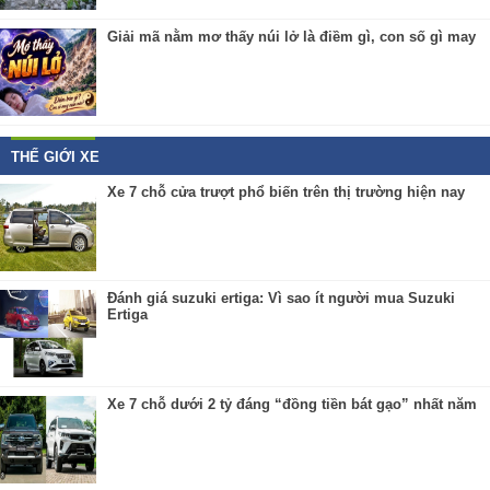
Giải mã nằm mơ thấy núi lở là điềm gì, con số gì may
THẾ GIỚI XE
Xe 7 chỗ cửa trượt phổ biến trên thị trường hiện nay
Đánh giá suzuki ertiga: Vì sao ít người mua Suzuki
Ertiga
Xe 7 chỗ dưới 2 tỷ đáng “đồng tiền bát gạo” nhất năm