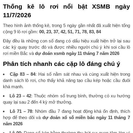
Thống kê lô rơi nổi bật XSMB ngày
11/7/2026
Theo hình ảnh thống kê, trong 5 ngày gần nhất đã xuất hiện tổng
cộng 9 lô rơi gồm:
00, 23, 37, 42, 51, 71, 78, 83, 84
Đây đều là những con số đang có dấu hiệu xuất hiện trở lại sau
các kỳ quay trước đó và được nhiều người chú ý khi soi cầu lô
rơi miền Bắc và
dự đoán xsmb ngày 11 tháng 7 năm 2026
Phân tích nhanh các cặp lô đáng chú ý
Cặp 83 – 84
: Hai số nằm sát nhau và cùng xuất hiện trong
danh sách lô rơi, cho thấy khả năng tạo cầu kép hoặc cầu đuôi
khá mạnh.
Lô 23 – 42
: Thuộc nhóm số trung bình, thường có xu hướng
quay lại sau 2 đến 4 kỳ mở thưởng.
Lô 71 – 78
: Nhóm đầu 7 đang hoạt động khá ổn định, thích
hợp để theo dõi và
dự đoán xổ số miền bắc ngày 11 tháng 7
năm 2026
Lô 00
: Dạng số kép bằng thường thu hút sự quan tâm lớn vì