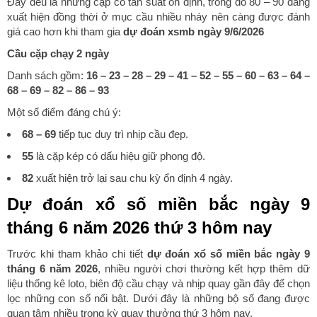
Đây đều là những cặp có tần suất ổn định, trong đó 80 – 90 đang
xuất hiện đồng thời ở mục cầu nhiều nháy nên càng được đánh
giá cao hơn khi tham gia
dự đoán xsmb ngày 9/6/2026
Cầu cặp chạy 2 ngày
Danh sách gồm:
16 – 23 – 28 – 29 – 41 – 52 – 55 – 60 – 63 – 64 –
68 – 69 – 82 – 86 – 93
Một số điểm đáng chú ý:
68 – 69
tiếp tục duy trì nhịp cầu đẹp.
55
là cặp kép có dấu hiệu giữ phong độ.
82
xuất hiện trở lại sau chu kỳ ổn định 4 ngày.
Dự đoán xổ số miền bắc ngày 9
tháng 6 năm 2026 thứ 3 hôm nay
Trước khi tham khảo chi tiết
dự đoán xổ số miền bắc ngày 9
tháng 6 năm 2026
, nhiều người chơi thường kết hợp thêm dữ
liệu thống kê loto, biên độ cầu chạy và nhịp quay gần đây để chọn
lọc những con số nổi bật. Dưới đây là những bộ số đang được
quan tâm nhiều trong kỳ quay thưởng thứ 3 hôm nay.