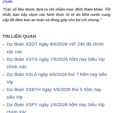
chuẩn
"Các số liệu được đưa ra chỉ nhằm mục đích tham khảo. Tốt
nhất, bạn hãy chọn các hình thức lô tô do Nhà nước cung
cấp để đảm bảo an toàn và đóng góp cho lợi ích chung."
TIN LIÊN QUAN
Dự đoán XSDT ngày 8/6/2026 VIP 24h độ chính
xác cao
Dự đoán XSTG ngày 7/6/2026 hôm nay Siêu Vip
chính Xác
Dự đoán XSLA ngày 6/6/2026 thứ 7 hôm nay siêu
Vip
Dự đoán XSBTH ngày 4/6/2026 thứ 5 hôm nay
siêu Vip
Dự đoán XSPY ngày 1/6/2026 hôm nay Siêu Vip
chính Xác