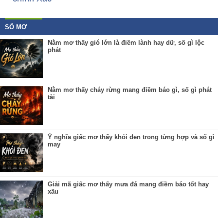
SỔ MƠ
Nằm mơ thấy gió lớn là điềm lành hay dữ, số gì lộc
phát
Nằm mơ thấy cháy rừng mang điềm báo gì, số gì phát
tài
Ý nghĩa giấc mơ thấy khói đen trong từng hợp và số gì
may
Giải mã giấc mơ thấy mưa đá mang điềm báo tốt hay
xấu