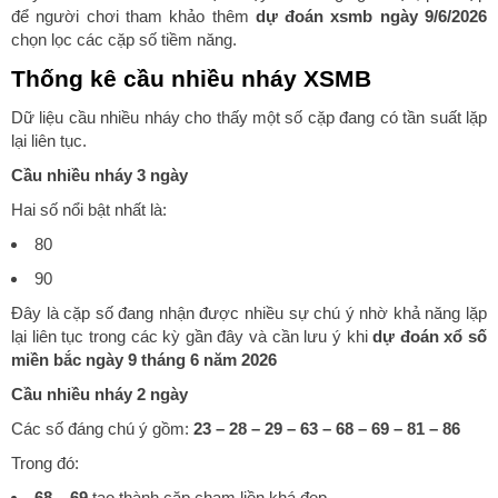
để người chơi tham khảo thêm
dự đoán xsmb ngày 9/6/2026
chọn lọc các cặp số tiềm năng.
Thống kê cầu nhiều nháy XSMB
Dữ liệu cầu nhiều nháy cho thấy một số cặp đang có tần suất lặp
lại liên tục.
Cầu nhiều nháy 3 ngày
Hai số nổi bật nhất là:
80
90
Đây là cặp số đang nhận được nhiều sự chú ý nhờ khả năng lặp
lại liên tục trong các kỳ gần đây và cần lưu ý khi
dự đoán xổ số
miền bắc ngày 9 tháng 6 năm 2026
Cầu nhiều nháy 2 ngày
Các số đáng chú ý gồm:
23 – 28 – 29 – 63 – 68 – 69 – 81 – 86
Trong đó:
68 – 69
tạo thành cặp chạm liền khá đẹp.