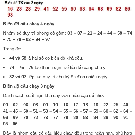
Biên độ cầu chạy 4 ngày
Nhóm số duy trì phong độ gồm:
03 – 07 – 21 – 24 – 44 – 58 – 74
– 75 – 76 – 82 – 94 – 97
Trong đó:
44 và 58
là hai số có biên độ khá đều.
74 – 75 – 76
tạo thành cụm số liền kề đáng chú ý.
82 và 97
tiếp tục duy trì chu kỳ ổn định nhiều ngày.
Biên độ cầu chạy 3 ngày
Danh sách xuất hiện khá dày với nhiều cặp số như:
00 – 02 – 06 – 08 – 09 – 10 – 16 – 17 – 18 – 19 – 22 – 25 – 40 –
41 – 45 – 50 – 51 – 53 – 54 – 55 – 56 – 57 – 59 – 60 – 62 – 64 –
66 – 69 – 70 – 72 – 73 – 77 – 78 – 80 – 83 – 84 – 89 – 90 – 91 –
95 – 96
Đây là nhóm cầu có dấu hiệu chạy đều trong ngắn hạn, phù hợp