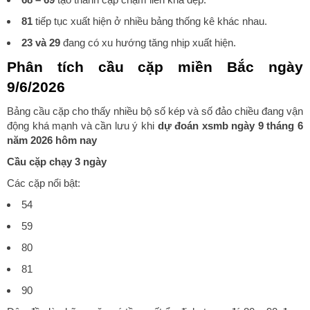
81
tiếp tục xuất hiện ở nhiều bảng thống kê khác nhau.
23 và 29
đang có xu hướng tăng nhịp xuất hiện.
Phân tích cầu cặp miền Bắc ngày
9/6/2026
Bảng cầu cặp cho thấy nhiều bộ số kép và số đảo chiều đang vận
động khá mạnh và cần lưu ý khi
dự đoán xsmb ngày 9 tháng 6
năm 2026 hôm nay
Cầu cặp chạy 3 ngày
Các cặp nổi bật:
54
59
80
81
90