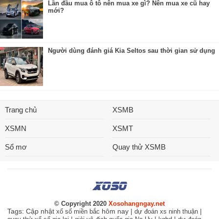
Lần đầu mua ô tô nên mua xe gì? Nên mua xe cũ hay
mới?
Người dùng đánh giá Kia Seltos sau thời gian sử dụng
Trang chủ
XSMB
XSMN
XSMT
Sổ mơ
Quay thử XSMB
© Copyright 2020
Xosohangngay.net
Tags: Cập nhật
hôm nay |
|
xổ số miền bắc
dự đoán xs ninh thuận