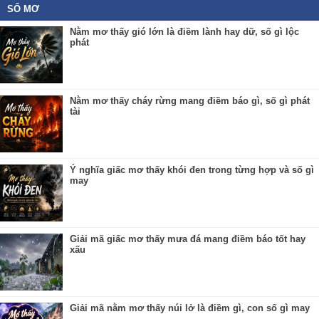
SỔ MƠ
Nằm mơ thấy gió lớn là điềm lành hay dữ, số gì lộc
phát
Nằm mơ thấy cháy rừng mang điềm báo gì, số gì phát
tài
Ý nghĩa giấc mơ thấy khói đen trong từng hợp và số gì
may
Giải mã giấc mơ thấy mưa đá mang điềm báo tốt hay
xấu
Giải mã nằm mơ thấy núi lở là điềm gì, con số gì may