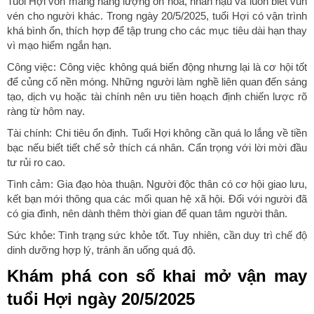
Tuổi Hợi vốn mang năng lượng ôn hòa, nhân hậu và luôn biết vun
vén cho người khác. Trong ngày 20/5/2025, tuổi Hợi có vận trình
khá bình ổn, thích hợp để tập trung cho các mục tiêu dài hạn thay
vì mạo hiểm ngắn hạn.
Công việc: Công việc không quá biến động nhưng lại là cơ hội tốt
để củng cố nền móng. Những người làm nghề liên quan đến sáng
tạo, dịch vụ hoặc tài chính nên ưu tiên hoạch định chiến lược rõ
ràng từ hôm nay.
Tài chính: Chi tiêu ổn định. Tuổi Hợi không cần quá lo lắng về tiền
bạc nếu biết tiết chế sở thích cá nhân. Cẩn trọng với lời mời đầu
tư rủi ro cao.
Tình cảm: Gia đạo hòa thuận. Người độc thân có cơ hội giao lưu,
kết bạn mới thông qua các mối quan hệ xã hội. Đối với người đã
có gia đình, nên dành thêm thời gian để quan tâm người thân.
Sức khỏe: Tình trạng sức khỏe tốt. Tuy nhiên, cần duy trì chế độ
dinh dưỡng hợp lý, tránh ăn uống quá độ.
Khám phá con số khai mở vận may
tuổi Hợi ngày 20/5/2025