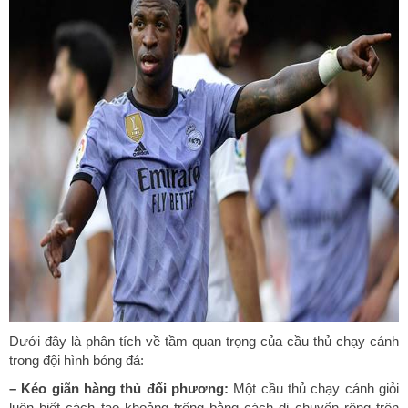
Dưới đây là phân tích về tầm quan trọng của cầu thủ chạy cánh
trong đội hình bóng đá:
– Kéo giãn hàng thủ đối phương:
Một cầu thủ chạy cánh giỏi
luôn biết cách tạo khoảng trống bằng cách di chuyển rộng trên