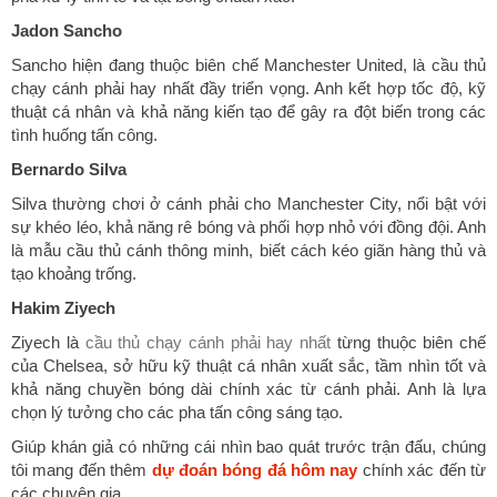
Jadon Sancho
Sancho hiện đang thuộc biên chế Manchester United, là cầu thủ
chạy cánh phải hay nhất đầy triển vọng. Anh kết hợp tốc độ, kỹ
thuật cá nhân và khả năng kiến tạo để gây ra đột biến trong các
tình huống tấn công.
Bernardo Silva
Silva thường chơi ở cánh phải cho Manchester City, nổi bật với
sự khéo léo, khả năng rê bóng và phối hợp nhỏ với đồng đội. Anh
là mẫu cầu thủ cánh thông minh, biết cách kéo giãn hàng thủ và
tạo khoảng trống.
Hakim Ziyech
Ziyech là
cầu thủ chạy cánh phải hay nhất
từng thuộc biên chế
của Chelsea, sở hữu kỹ thuật cá nhân xuất sắc, tầm nhìn tốt và
khả năng chuyền bóng dài chính xác từ cánh phải. Anh là lựa
chọn lý tưởng cho các pha tấn công sáng tạo.
Giúp khán giả có những cái nhìn bao quát trước trận đấu, chúng
tôi mang đến thêm
dự đoán bóng đá hôm nay
chính xác đến từ
các chuyên gia.