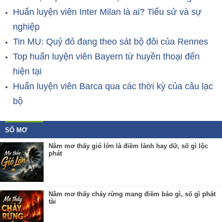
Huấn luyện viên Inter Milan là ai? Tiểu sử và sự
nghiệp
Tin MU: Quỷ đỏ đang theo sát bộ đôi của Rennes
Top huấn luyện viên Bayern từ huyền thoại đến
hiện tại
Huấn luyện viên Barca qua các thời kỳ của câu lạc
bộ
SỔ MƠ
Nằm mơ thấy gió lớn là điềm lành hay dữ, số gì lộc
phát
Nằm mơ thấy cháy rừng mang điềm báo gì, số gì phát
tài