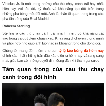
Vinícius Jr. là một trong những cầu thủ chạy cánh trái hay nhất
hiện nay với tốc độ, kỹ thuật và khả năng tạo đột biến trong
những pha bóng một đối một. Anh là nhân tố quan trọng trong các
pha tấn công của Real Madrid.
Raheem Sterling
Sterling là cầu thủ chạy cánh trái nhanh nhẹn, có khả năng cắt
vào trong và dứt điểm chuẩn xác. Khả năng di chuyển thông minh
và phối hợp nhỏ giúp anh luôn tạo ra khoảng trống cho đồng đội.
Chúng tôi mang đến thêm cho bạn
tỷ lệ kèo
bóng đá hôm nay
chính xác nhất những trận đấu xắp diễn ra hôm nay và rạng sáng
mai, giúp bạn có những quyết định đúng đắn khi tham gia cược.
Tầm quan trọng của cau thu chay
canh trong đội hình