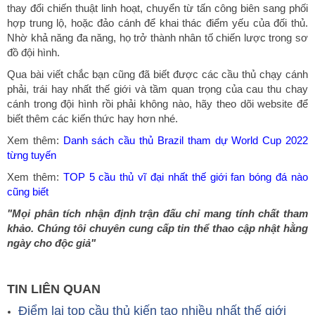
thay đổi chiến thuật linh hoạt, chuyển từ tấn công biên sang phối
hợp trung lộ, hoặc đảo cánh để khai thác điểm yếu của đối thủ.
Nhờ khả năng đa năng, họ trở thành nhân tố chiến lược trong sơ
đồ đội hình.
Qua bài viết chắc bạn cũng đã biết được các cầu thủ chạy cánh
phải, trái hay nhất thế giới và tầm quan trọng của cau thu chay
cánh trong đội hình rồi phải không nào, hãy theo dõi website để
biết thêm các kiến thức hay hơn nhé.
Xem thêm:
Danh sách cầu thủ Brazil tham dự World Cup 2022
từng tuyến
Xem thêm:
TOP 5 cầu thủ vĩ đại nhất thế giới fan bóng đá nào
cũng biết
"Mọi phân tích nhận định trận đấu chỉ mang tính chất tham
khảo. Chúng tôi chuyên cung cấp tin thể thao cập nhật hằng
ngày cho độc giả"
TIN LIÊN QUAN
Điểm lại top cầu thủ kiến tạo nhiều nhất thế giới