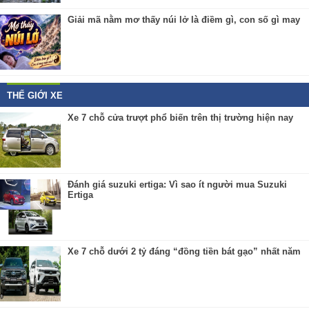
Giải mã nằm mơ thấy núi lở là điềm gì, con số gì may
THẾ GIỚI XE
Xe 7 chỗ cửa trượt phổ biến trên thị trường hiện nay
Đánh giá suzuki ertiga: Vì sao ít người mua Suzuki
Ertiga
Xe 7 chỗ dưới 2 tỷ đáng “đồng tiền bát gạo” nhất năm