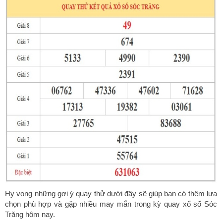
Hy vọng những gợi ý quay thử dưới đây sẽ giúp bạn có thêm lựa
chọn phù hợp và gặp nhiều may mắn trong kỳ quay xổ số Sóc
Trăng hôm nay.