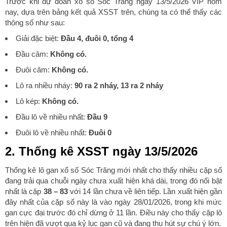
Trước khi dự đoán xổ số Sóc Trăng ngày 13/5/2026 VIP hôm
nay, dựa trên bảng kết quả XSST trên, chúng ta có thể thấy các
thông số như sau:
Giải đặc biệt:
Đầu 4, đuôi 0, tổng 4
Đầu câm:
Không có.
Đuôi câm:
Không
có.
Lô ra nhiều nháy:
90 ra 2 nháy, 13 ra 2 nháy
Lô kép:
Không có.
Đầu lô về nhiều nhất:
Đầu 9
Đuôi lô về nhiều nhất:
Đuôi 0
2. Thống kê XSST ngày 13/5/2026
Thống kê lô gan xổ số Sóc Trăng mới nhất cho thấy nhiều cặp số
đang trải qua chuỗi ngày chưa xuất hiện khá dài, trong đó nổi bật
nhất là cặp
38 – 83
với 14 lần chưa về liên tiếp. Lần xuất hiện gần
đây nhất của cặp số này là vào ngày 28/01/2026, trong khi mức
gan cực đại trước đó chỉ dừng ở 11 lần. Điều này cho thấy cặp lô
trên hiện đã vượt qua kỷ lục gan cũ và đang thu hút sự chú ý lớn.