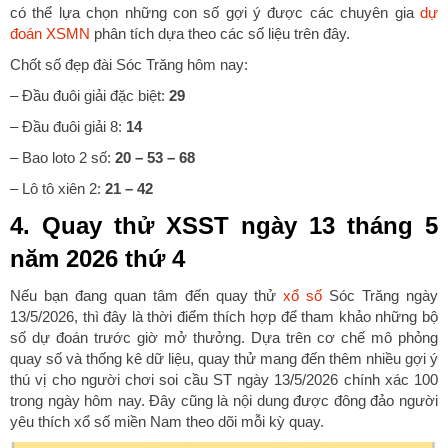
có thể lựa chọn những con số gợi ý được các chuyên gia
dự
đoán XSMN
phân tích dựa theo các số liệu trên đây.
Chốt số đẹp đài Sóc Trăng hôm nay:
– Đầu đuôi giải đặc biệt:
29
– Đầu đuôi giải 8:
14
– Bao loto 2 số:
20 – 53 – 68
– Lô tô xiên 2:
21 – 42
4. Quay thử XSST ngày 13 tháng 5
năm 2026 thứ 4
Nếu bạn đang quan tâm đến quay thử
xổ số
Sóc Trăng ngày
13/5/2026, thì đây là thời điểm thích hợp để tham khảo những bộ
số dự đoán trước giờ mở thưởng. Dựa trên cơ chế mô phỏng
quay số và thống kê dữ liệu, quay thử mang đến thêm nhiều gợi ý
thú vị cho người chơi soi cầu ST ngày 13/5/2026 chính xác 100
trong ngày hôm nay. Đây cũng là nội dung được đông đảo người
yêu thích xổ số miền Nam theo dõi mỗi kỳ quay.