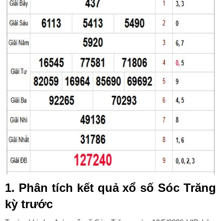
1. Phân tích kết quả xổ số Sóc Trăng
kỳ trước