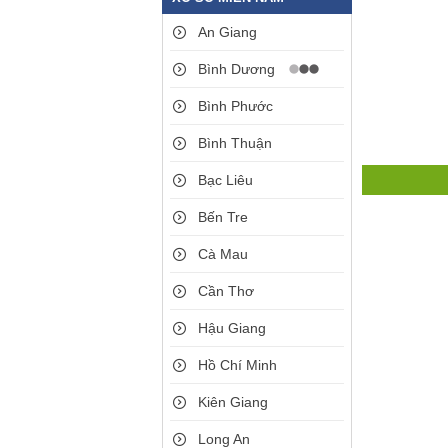
An Giang
Bình Dương
Bình Phước
Bình Thuận
Bạc Liêu
Bến Tre
Cà Mau
Cần Thơ
Hậu Giang
Hồ Chí Minh
Kiên Giang
Long An