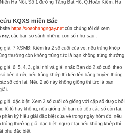
 Niên Hà Nội, Số 1 đường Tăng Bạt Hổ, Q.Hoàn Kiếm, Hà
a cứu KQXS miền Bắc
bsite
https://xosohangngay.net
của chúng tôi để xem
, các bạn so sánh những con số như sau :
 nay
ng giải 7 XSMB: Kiểm tra 2 số cuối của vé, nếu trùng khớp
trúng thưởng còn không trùng tức là bạn không trúng thưởng.
g giải 6, 5, 4, 3, giài nhì và giải nhất: Bạn dò 2 số cuối theo
 số bên dưới, nếu trùng khớp thì kéo lên bảng truyền thống
các số còn lại. Nếu 2 số này không giống thì tức là bạn
iải.
g giải đặc biệt: Xem 2 số cuối có giống với cặp số được bôi
g lô tô hay không, nếu giống thì bạn dò tiếp các số còn lại.
p phần ký hiệu giải đặc biệt của vé trong ngày hôm đó, nếu
 trúng thưởng giải đặc biệt, ngược lại nếu không khớp thì
ải phụ đặc biệt.