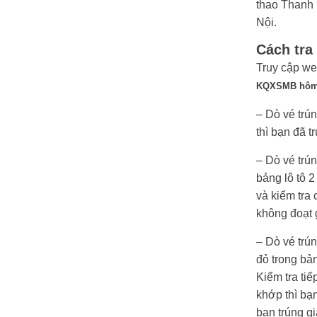
thao Thanh
Nội.
Cách tr
Truy cập we
KQXSMB hôm
– Dò vé trú
thì bạn đã 
– Dò vé trún
bảng lô tô 2
và kiểm tra 
không đoạt g
– Dò vé trún
đỏ trong bản
Kiểm tra tiế
khớp thì bạn
bạn trúng gi