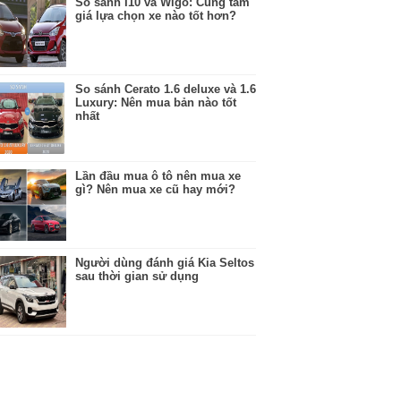
So sánh I10 và Wigo: Cùng tầm
giá lựa chọn xe nào tốt hơn?
So sánh Cerato 1.6 deluxe và 1.6
Luxury: Nên mua bản nào tốt
nhất
Lần đầu mua ô tô nên mua xe
gì? Nên mua xe cũ hay mới?
Người dùng đánh giá Kia Seltos
sau thời gian sử dụng