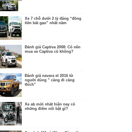
Xe 7 chỗ dưới 2 tỷ đáng “đồng
tiền bát gạo” nhất năm
Đánh giá Captiva 2008: Có nên
mua xe Captiva cũ không?
Đánh giá navara el 2016 từ
người dùng ” càng đi càng
thích”
Xe ab mới nhất hiện nay có
những điểm nổi bật gì?