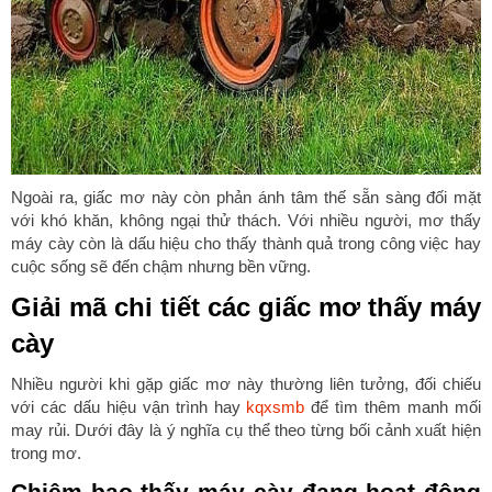
Ngoài ra, giấc mơ này còn phản ánh tâm thế sẵn sàng đối mặt
với khó khăn, không ngại thử thách. Với nhiều người, mơ thấy
máy cày còn là dấu hiệu cho thấy thành quả trong công việc hay
cuộc sống sẽ đến chậm nhưng bền vững.
Giải mã chi tiết các giấc mơ thấy máy
cày
Nhiều người khi gặp giấc mơ này thường liên tưởng, đối chiếu
với các dấu hiệu vận trình hay
kqxsmb
để tìm thêm manh mối
may rủi. Dưới đây là ý nghĩa cụ thể theo từng bối cảnh xuất hiện
trong mơ.
Chiêm bao thấy máy cày đang hoạt động