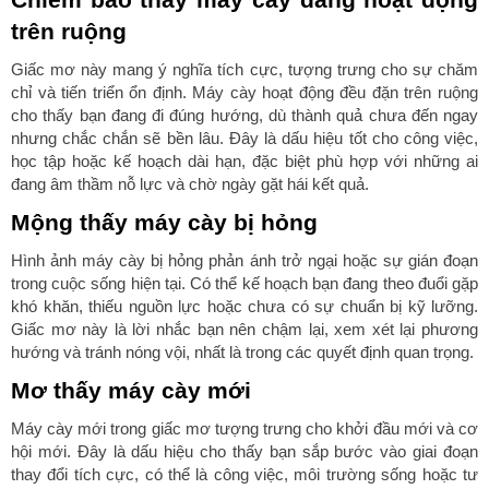
trên ruộng
Giấc mơ này mang ý nghĩa tích cực, tượng trưng cho sự chăm
chỉ và tiến triển ổn định. Máy cày hoạt động đều đặn trên ruộng
cho thấy bạn đang đi đúng hướng, dù thành quả chưa đến ngay
nhưng chắc chắn sẽ bền lâu. Đây là dấu hiệu tốt cho công việc,
học tập hoặc kế hoạch dài hạn, đặc biệt phù hợp với những ai
đang âm thầm nỗ lực và chờ ngày gặt hái kết quả.
Mộng thấy máy cày bị hỏng
Hình ảnh máy cày bị hỏng phản ánh trở ngại hoặc sự gián đoạn
trong cuộc sống hiện tại. Có thể kế hoạch bạn đang theo đuổi gặp
khó khăn, thiếu nguồn lực hoặc chưa có sự chuẩn bị kỹ lưỡng.
Giấc mơ này là lời nhắc bạn nên chậm lại, xem xét lại phương
hướng và tránh nóng vội, nhất là trong các quyết định quan trọng.
Mơ thấy máy cày mới
Máy cày mới trong giấc mơ tượng trưng cho khởi đầu mới và cơ
hội mới. Đây là dấu hiệu cho thấy bạn sắp bước vào giai đoạn
thay đổi tích cực, có thể là công việc, môi trường sống hoặc tư