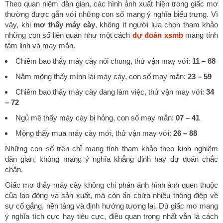
Theo quan niệm dân gian, các hình ảnh xuất hiện trong giấc mơ
thường được gắn với những con số mang ý nghĩa biểu trưng. Vì
vậy, khi
mơ thấy máy cày
, không ít người lựa chọn tham khảo
những con số liên quan như một cách
dự đoán xsmb
mang tính
tâm linh và may mắn.
Chiêm bao thấy máy cày nói chung, thử vận may với:
11 – 68
Nằm mộng thấy mình lái máy cày, con số may mắn:
23 – 59
Chiêm bao thấy máy cày đang làm việc, thử vận may với:
34
– 72
Ngủ mê thấy máy cày bị hỏng, con số may mắn:
07 – 41
Mộng thấy mua máy cày mới, thử vận may với:
26 – 88
Những con số trên chỉ mang tính tham khảo theo kinh nghiệm
dân gian, không mang ý nghĩa khẳng định hay dự đoán chắc
chắn.
Giấc mơ thấy máy cày không chỉ phản ánh hình ảnh quen thuộc
của lao động và sản xuất, mà còn ẩn chứa nhiều thông điệp về
sự cố gắng, nền tảng và định hướng tương lai. Dù giấc mơ mang
ý nghĩa tích cực hay tiêu cực, điều quan trọng nhất vẫn là cách