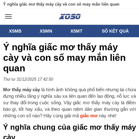
Ý nghĩa giấc mơ thấy máy cày và con số may mắn liên quan
Toggle
navigation
XSMB
XSMN
XSMT
SỔ KẾT QUẢ
Ý nghĩa giấc mơ thấy máy
cày và con số may mắn liên
quan
Thứ tư 31/12/2025 17:42:50
Mơ thấy máy cày
là hình ảnh không quá phổ biến nhưng lại chứa
đựng nhiều tầng ý nghĩa sâu xa liên quan đến lao động, nỗ lực và
sự thay đổi trong cuộc sống. Vậy giấc mơ thấy máy cày là điềm
báo gì, tốt hay xấu, và theo quan niệm dân gian thường gắn với
những con số nào? Hãy cùng giải mã
giấc mơ
này nhé!
Ý nghĩa chung của giấc mơ thấy máy
cày