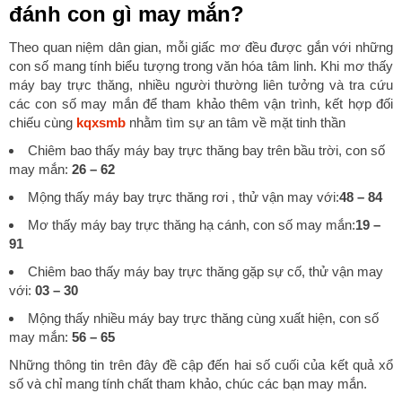
đánh con gì may mắn?
Theo quan niệm dân gian, mỗi giấc mơ đều được gắn với những
con số mang tính biểu tượng trong văn hóa tâm linh. Khi mơ thấy
máy bay trực thăng, nhiều người thường liên tưởng và tra cứu
các con số may mắn để tham khảo thêm vận trình, kết hợp đối
chiếu cùng
kqxsmb
nhằm tìm sự an tâm về mặt tinh thần
Chiêm bao thấy máy bay trực thăng bay trên bầu trời, con số
may mắn:
26 – 62
Mộng thấy máy bay trực thăng rơi , thử vận may với:
48 – 84
Mơ thấy máy bay trực thăng hạ cánh, con số may mắn:
19 –
91
Chiêm bao thấy máy bay trực thăng gặp sự cố, thử vận may
với:
03 – 30
Mộng thấy nhiều máy bay trực thăng cùng xuất hiện, con số
may mắn:
56 – 65
Những thông tin trên đây đề cập đến hai số cuối của kết quả xổ
số và chỉ mang tính chất tham khảo, chúc các bạn may mắn.