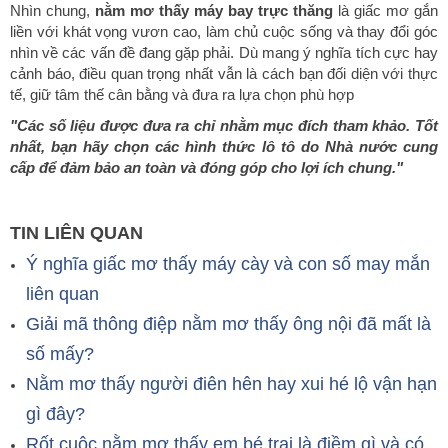
Nhìn chung,
nằm mơ thấy máy bay trực thăng
là giấc mơ gắn
liền với khát vọng vươn cao, làm chủ cuộc sống và thay đổi góc
nhìn về các vấn đề đang gặp phải. Dù mang ý nghĩa tích cực hay
cảnh báo, điều quan trọng nhất vẫn là cách bạn đối diện với thực
tế, giữ tâm thế cân bằng và đưa ra lựa chọn phù hợp
"Các số liệu được đưa ra chỉ nhằm mục đích tham khảo. Tốt
nhất, bạn hãy chọn các hình thức lô tô do Nhà nước cung
cấp để đảm bảo an toàn và đóng góp cho lợi ích chung."
TIN LIÊN QUAN
Ý nghĩa giấc mơ thấy máy cày và con số may mắn
liên quan
Giải mã thông điệp nằm mơ thấy ông nội đã mất là
số mấy?
Nằm mơ thấy người điên hên hay xui hé lộ vận hạn
gì đây?
Rốt cuộc nằm mơ thấy em bé trai là điềm gì và có