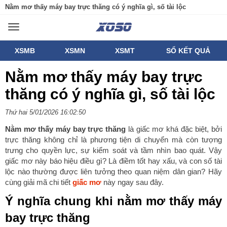
Nằm mơ thấy máy bay trực thăng có ý nghĩa gì, số tài lộc
Toggle
navigation
XSMB
XSMN
XSMT
SỔ KẾT QUẢ
Nằm mơ thấy máy bay trực
thăng có ý nghĩa gì, số tài lộc
Thứ hai 5/01/2026 16:02:50
Nằm mơ thấy máy bay trực thăng
là giấc mơ khá đặc biệt, bởi
trực thăng không chỉ là phương tiện di chuyển mà còn tượng
trưng cho quyền lực, sự kiểm soát và tầm nhìn bao quát. Vậy
giấc mơ này báo hiệu điều gì? Là điềm tốt hay xấu, và con số tài
lộc nào thường được liên tưởng theo quan niệm dân gian? Hãy
cùng giải mã chi tiết
giấc mơ
này ngay sau đây.
Ý nghĩa chung khi nằm mơ thấy máy
bay trực thăng