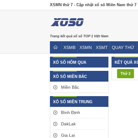
XSMN thứ 7 - Cập nhật xổ số Miền Nam thứ 7
Trang kết quả xổ số TOP 1 Việt Nam
XSMB
XSMN
XSMT
QUAY THỬ
XỔ SỐ HÔM QUA
KẾT QUẢ X
Thứ 2
XỔ SỐ MIỀN BẮC
Miền Bắc
XỔ SỐ MIỀN TRUNG
Bình Định
DakLak
Gia Lai