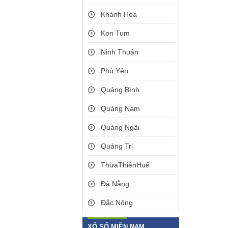
Khánh Hòa
Kon Tum
Ninh Thuận
Phú Yên
Quảng Bình
Quảng Nam
Quảng Ngãi
Quảng Trị
ThừaThiênHuế
Đà Nẵng
Đắc Nông
XỔ SỐ MIỀN NAM