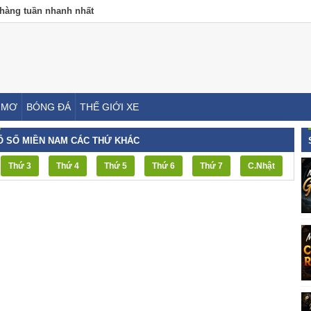
 hàng tuần nhanh nhất
MƠ
BÓNG ĐÁ
THẾ GIỚI XE
Ổ SỐ MIỀN NAM CÁC THỨ KHÁC
Thứ 3
Thứ 4
Thứ 5
Thứ 6
Thứ 7
C.Nhật