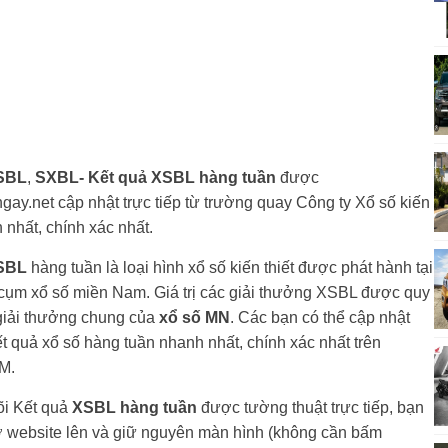
SBL
,
SXBL- Kết quả XSBL hàng tuần
được
ay.net cập nhật trực tiếp từ trường quay Công ty Xổ số kiến
h nhất, chính xác nhất.
SBL
hàng tuần là loại hình xổ số kiến thiết được phát hành tại
 cụm xổ số miền Nam. Giá trị các giải thưởng XSBL được quy
giải thưởng chung của
xổ số MN
. Các bạn có thể cập nhật
kết quả xổ số hàng tuần nhanh nhất, chính xác nhất trên
M.
õi Kết quả
XSBL hàng tuần
được tường thuật trực tiếp, bạn
ở website lên và giữ nguyên màn hình (không cần bấm