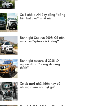
Xe 7 chỗ dưới 2 tỷ đáng “đồng
tiền bát gạo” nhất năm
Đánh giá Captiva 2008: Có nên
mua xe Captiva cũ không?
Đánh giá navara el 2016 từ
người dùng ” càng đi càng
thích”
Xe ab mới nhất hiện nay có
những điểm nổi bật gì?