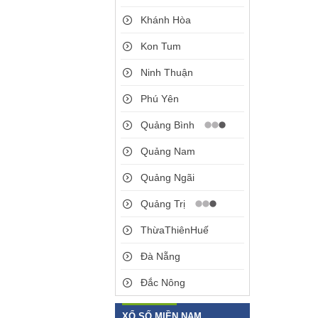
Khánh Hòa
Kon Tum
Ninh Thuận
Phú Yên
Quảng Bình
Quảng Nam
Quảng Ngãi
Quảng Trị
ThừaThiênHuế
Đà Nẵng
Đắc Nông
XỔ SỐ MIỀN NAM