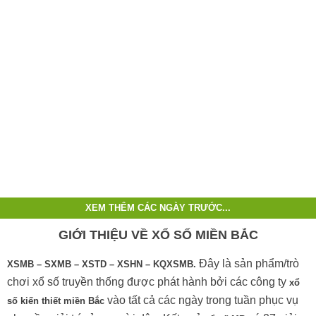
GIỚI THIỆU VỀ XỔ SỐ MIỀN BẮC
Đây là sản phẩm/trò
XSMB – SXMB – XSTD – XSHN – KQXSMB.
chơi xổ số truyền thống được phát hành bởi các công ty
xổ
vào tất cả các ngày trong tuần phục vụ
số kiến thiết miền Bắc