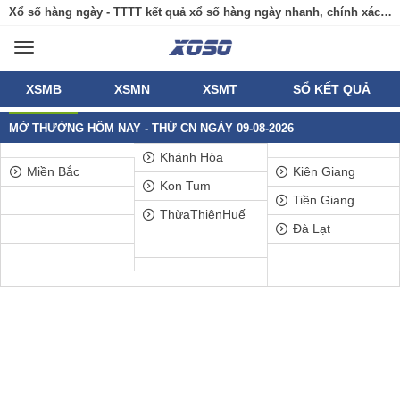
Xổ số hàng ngày - TTTT kết quả xổ số hàng ngày nhanh, chính xác
nhất
Toggle
navigation
XSMB
XSMN
XSMT
SỔ KẾT QUẢ
MỞ THƯỞNG HÔM NAY - THỨ CN NGÀY 09-08-2026
Khánh Hòa
Miền Bắc
Kiên Giang
Kon Tum
Tiền Giang
ThừaThiênHuế
Đà Lạt