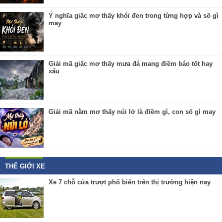
Ý nghĩa giấc mơ thấy khói đen trong từng hợp và số gì
may
Giải mã giấc mơ thấy mưa đá mang điềm báo tốt hay
xấu
Giải mã nằm mơ thấy núi lở là điềm gì, con số gì may
THẾ GIỚI XE
Xe 7 chỗ cửa trượt phổ biến trên thị trường hiện nay